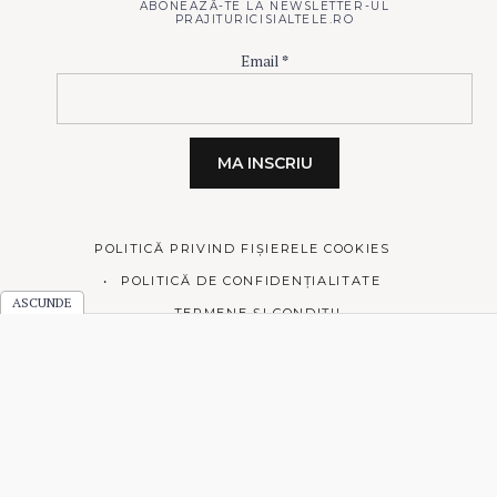
ABONEAZĂ-TE LA NEWSLETTER-UL
PRAJITURICISIALTELE.RO
Email
*
POLITICĂ PRIVIND FIȘIERELE COOKIES
POLITICĂ DE CONFIDENȚIALITATE
TERMENE ȘI CONDIȚII
© 2026 Prăjiturici și altele.
Made with love by
Pixelgrade
.