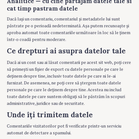
Analitice — cu cine partajam datele tale si
cat timp pastram datele
Dacă lași un comentariu, comentariul și metadatele lui sunt
păstrate pe o perioadă nedeterminată. Așa putem recunoaște și
aproba automat toate comentariile următoare în loc să le ținem
într-o coadă pentru moderare.
Ce drepturi ai asupra datelor tale
Dacă ai un cont sau ai lăsat comentarii pe acest sit web, poți cere
să primești un fișier de export cu datele personale pe care le
deținem despre tine, inclusiv toate datele pe care ni le-ai
furnizat. De asemenea, ne poți cere să ștergem toate datele
personale pe care le deținem despre tine. Acestea nu includ
toate datele pe care suntem obligați să le păstrăm în scopuri
administrative, juridice sau de securitate.
Unde îți trimitem datele
Comentariile vizitatorilor pot fi verificate printr-un serviciu
automat de detectare a spamului.