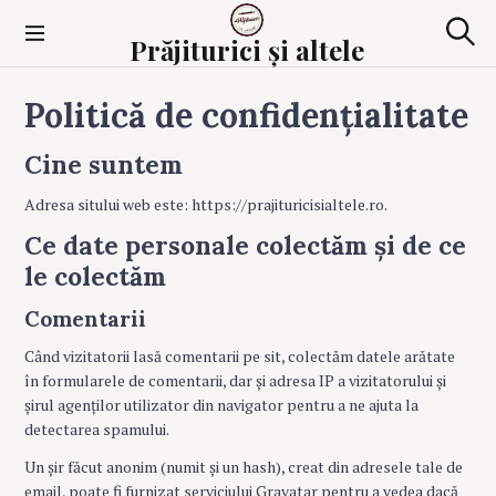
Skip
to
Prăjiturici și altele
Sear
content
Politică de confidențialitate
Cine suntem
Adresa sitului web este: https://prajituricisialtele.ro.
Ce date personale colectăm și de ce
le colectăm
Comentarii
Când vizitatorii lasă comentarii pe sit, colectăm datele arătate
în formularele de comentarii, dar și adresa IP a vizitatorului și
șirul agenților utilizator din navigator pentru a ne ajuta la
detectarea spamului.
Un șir făcut anonim (numit și un hash), creat din adresele tale de
email, poate fi furnizat serviciului Gravatar pentru a vedea dacă