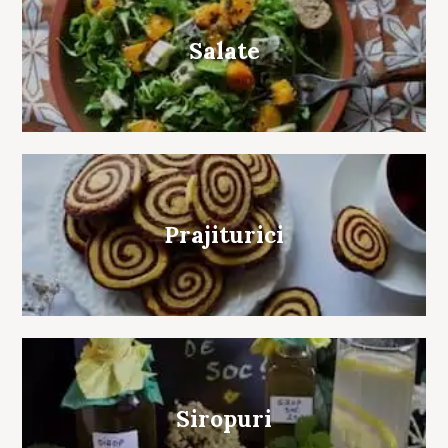
Salate
Prajiturici
Siropuri