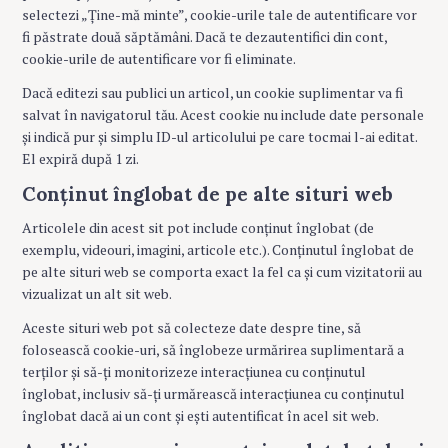
selectezi „Ține-mă minte”, cookie-urile tale de autentificare vor
fi păstrate două săptămâni. Dacă te dezautentifici din cont,
cookie-urile de autentificare vor fi eliminate.
Dacă editezi sau publici un articol, un cookie suplimentar va fi
salvat în navigatorul tău. Acest cookie nu include date personale
și indică pur și simplu ID-ul articolului pe care tocmai l-ai editat.
El expiră după 1 zi.
Conținut înglobat de pe alte situri web
Articolele din acest sit pot include conținut înglobat (de
exemplu, videouri, imagini, articole etc.). Conținutul înglobat de
pe alte situri web se comporta exact la fel ca și cum vizitatorii au
vizualizat un alt sit web.
Aceste situri web pot să colecteze date despre tine, să
folosească cookie-uri, să înglobeze urmărirea suplimentară a
terților și să-ți monitorizeze interacțiunea cu conținutul
înglobat, inclusiv să-ți urmărească interacțiunea cu conținutul
înglobat dacă ai un cont și ești autentificat în acel sit web.