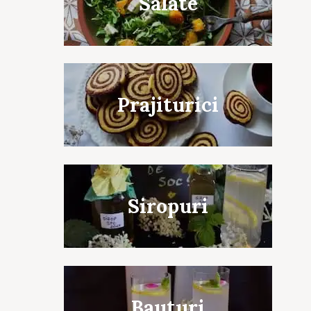
Salate
Prajiturici
c to cancel.
Siropuri
Bauturi