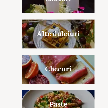
Alte dulciuri
Checuri
Paste