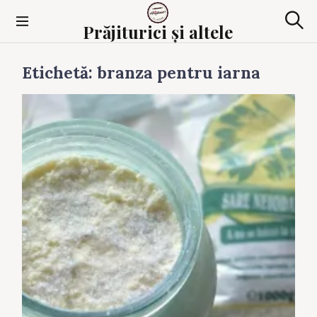
Skip
to
Prăjiturici și altele
Sear
content
Etichetă:
branza pentru iarna