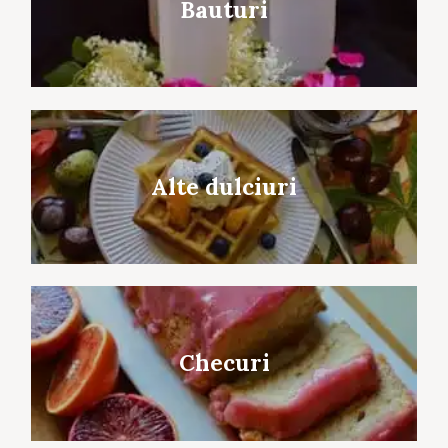
Bauturi
Alte dulciuri
Checuri