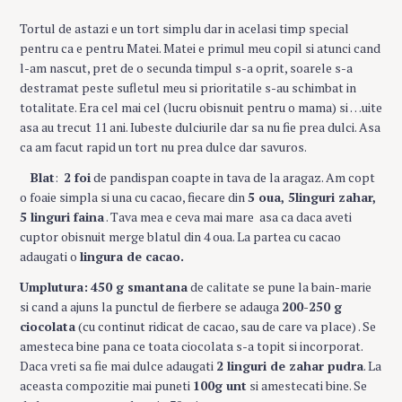
Tortul de astazi e un tort simplu dar in acelasi timp special
pentru ca e pentru Matei. Matei e primul meu copil si atunci cand
l-am nascut, pret de o secunda timpul s-a oprit, soarele s-a
destramat peste sufletul meu si prioritatile s-au schimbat in
totalitate. Era cel mai cel (lucru obisnuit pentru o mama) si …uite
asa au trecut 11 ani. Iubeste dulciurile dar sa nu fie prea dulci. Asa
ca am facut rapid un tort nu prea dulce dar savuros.
Blat
:
2 foi
de pandispan coapte in tava de la aragaz. Am copt
o foaie simpla si una cu cacao, fiecare din
5 oua, 5linguri zahar,
5 linguri faina
. Tava mea e ceva mai mare asa ca daca aveti
cuptor obisnuit merge blatul din 4 oua. La partea cu cacao
adaugati o
lingura de cacao.
Umplutura:
450 g smantana
de calitate se pune la bain-marie
si cand a ajuns la punctul de fierbere se adauga
200-250 g
ciocolata
(cu continut ridicat de cacao, sau de care va place) . Se
amesteca bine pana ce toata ciocolata s-a topit si incorporat.
Daca vreti sa fie mai dulce adaugati
2 linguri de zahar pudra
. La
aceasta compozitie mai puneti
100g unt
si amestecati bine. Se