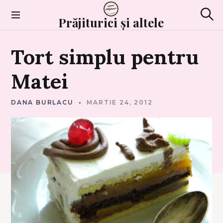
Skip
to
Prăjiturici și altele
Sear
content
T
Tort
simplu
pentru
O
R
T
U
Matei
R
I
DANA BURLACU
MARTIE 24, 2012