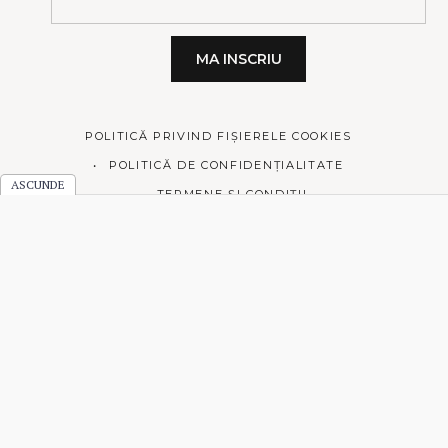
POLITICĂ PRIVIND FIȘIERELE COOKIES
POLITICĂ DE CONFIDENȚIALITATE
TERMENE ȘI CONDIȚII
© 2026 Prăjiturici și altele.
Made with love by
Pixelgrade
.