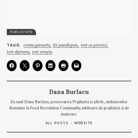
C
crema ganache
foi pandispan
tort cu piersici
TAGS
A
T
tort diploma
tort simplu
E
G
O
R
I
E
S
Dana Burlacu
F
ă
Eu sunt Dana Burlacu, posesoarea Prajiturici si altele, ambassador
r
Romania la Food Revolution Community, iubitoare de prajiturici si de
ă
mancare.
c
ALL POSTS
WEBSITE
a
t