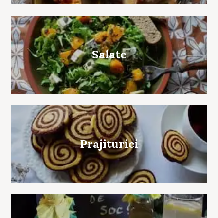
for:
Salate
Prajiturici