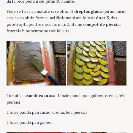
da la rece pentru cel putin 30 minute.
Foile se taie in jumatate si se obtin
4 dreptunghiuri
(eu am facut
asa ca sa obtin forma unei diplome si am folosit
doar 3
, dvs.
puteti opta pentru orice forma). Dintr-un
compot de piersici
fructele bine scurse se taie feliiute.
Tortul se
asambleaza
asa: 1 foaie pandispan galben, crema, felii
piersici
1 foaie pandispan cacao, crema, felii piersici
1 foaie pandispan galben