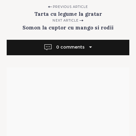
e
Post
PREVIOUS ARTICLE
g
Tarta cu legume la gratar
navigation
o
NEXT ARTICLE
r
Somon la cuptor cu mango si rodii
i
e
0 comments