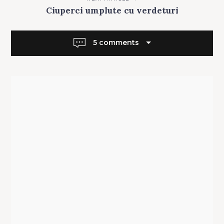
r
Ciuperci umplute cu verdeturi
i
e
5 comments