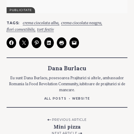
C
crema ciocolata alba
crema ciocolata neagra
TAGS
A
T
flori comestibile
tort festiv
E
G
O
R
I
E
S
Dana Burlacu
F
ă
Eu sunt Dana Burlacu, posesoarea Prajiturici si altele, ambassador
r
Romania la Food Revolution Community, iubitoare de prajiturici si de
ă
mancare.
c
ALL POSTS
WEBSITE
a
t
e
Post
Search
PREVIOUS ARTICLE
g
Mini pizza
for:
navigation
o
NEXT ARTICLE