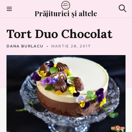
Skip
to
Prăjiturici și altele
Sear
content
T
Tort
Duo
Chocolat
O
R
T
U
R
DANA BURLACU
MARTIE 28, 2017
I