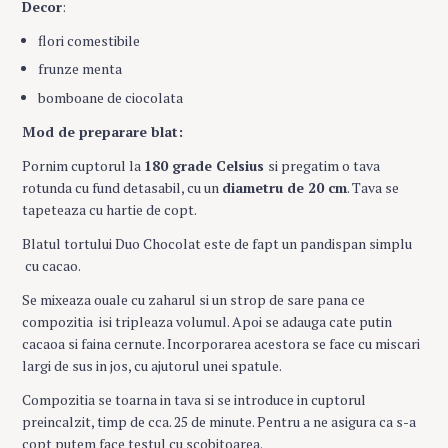
Decor
:
flori comestibile
frunze menta
bomboane de ciocolata
Mod de preparare blat:
Pornim cuptorul la
180 grade Celsius
si pregatim o tava
rotunda cu fund detasabil, cu un
diametru de 20 cm
. Tava se
tapeteaza cu hartie de copt.
Blatul tortului Duo Chocolat este de fapt un pandispan simplu
cu cacao.
Se mixeaza ouale cu zaharul si un strop de sare pana ce
compozitia isi tripleaza volumul. Apoi se adauga cate putin
cacaoa si faina cernute. Incorporarea acestora se face cu miscari
largi de sus in jos, cu ajutorul unei spatule.
Compozitia se toarna in tava si se introduce in cuptorul
preincalzit, timp de cca. 25 de minute. Pentru a ne asigura ca s-a
copt putem face testul cu scobitoarea.