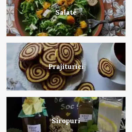
Salate
Prajiturici
Siropuri