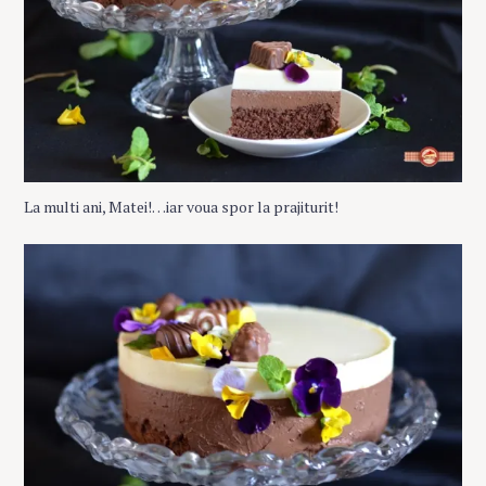
La multi ani, Matei!…iar voua spor la prajiturit!