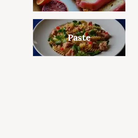
c to cancel.
Paste