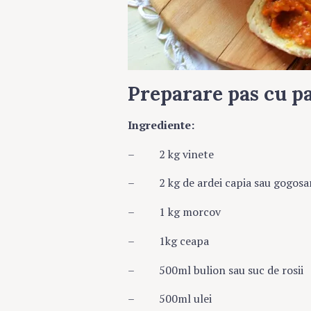
Preparare pas cu pa
Ingrediente:
– 2 kg vinete
– 2 kg de ardei capia sau gogosa
– 1 kg morcov
– 1kg ceapa
– 500ml bulion sau suc de rosii
– 500ml ulei