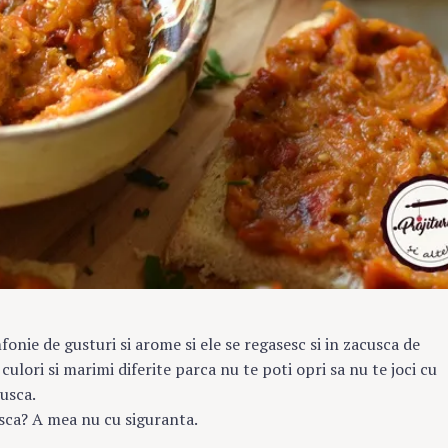
ie de gusturi si arome si ele se regasesc si in zacusca de
culori si marimi diferite parca nu te poti opri sa nu te joci cu
usca.
usca? A mea nu cu siguranta.