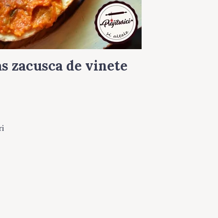
Press Es
s zacusca de vinete
ri