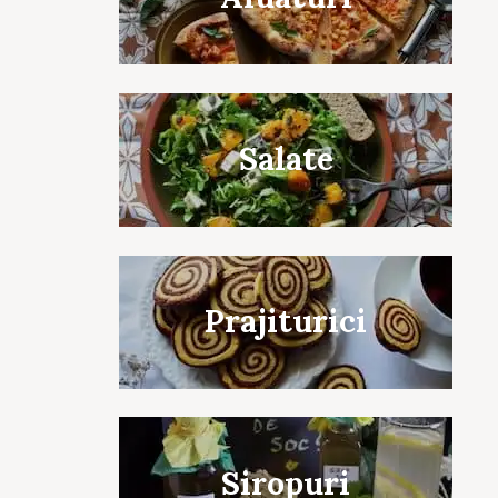
Salate
Prajiturici
Siropuri