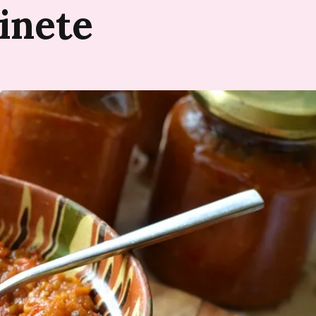
inete
2