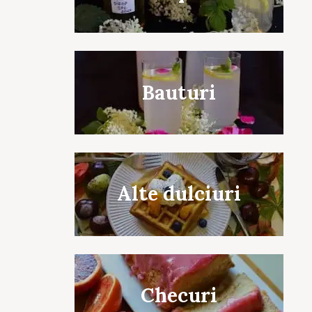
Bauturi
Alte dulciuri
Checuri