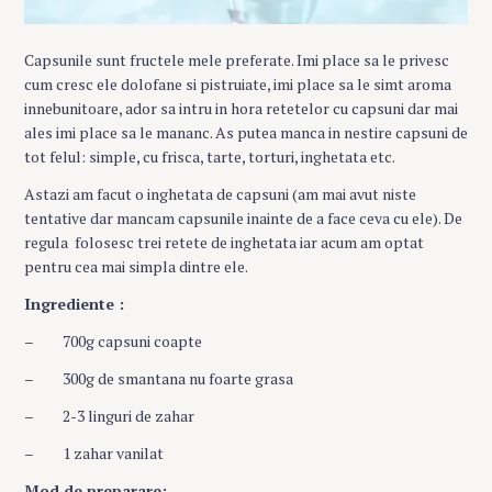
Capsunile sunt fructele mele preferate. Imi place sa le privesc
cum cresc ele dolofane si pistruiate, imi place sa le simt aroma
innebunitoare, ador sa intru in hora retetelor cu capsuni dar mai
ales imi place sa le mananc. As putea manca in nestire capsuni de
tot felul: simple, cu frisca, tarte, torturi, inghetata etc.
Astazi am facut o inghetata de capsuni (am mai avut niste
tentative dar mancam capsunile inainte de a face ceva cu ele). De
regula folosesc trei retete de inghetata iar acum am optat
pentru cea mai simpla dintre ele.
Ingrediente :
– 700g capsuni coapte
– 300g de smantana nu foarte grasa
– 2-3 linguri de zahar
– 1 zahar vanilat
Mod de preparare: