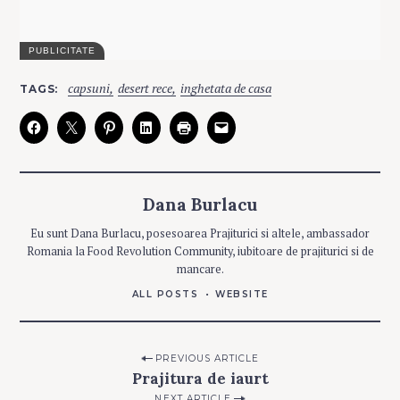
C
capsuni
desert rece
inghetata de casa
TAGS
A
T
E
G
O
R
I
E
S
Dana Burlacu
P
Eu sunt Dana Burlacu, posesoarea Prajiturici si altele, ambassador
R
Romania la Food Revolution Community, iubitoare de prajiturici si de
A
J
mancare.
I
T
U
ALL POSTS
WEBSITE
R
I
C
I
Post
PREVIOUS ARTICLE
Prajitura de iaurt
navigation
NEXT ARTICLE