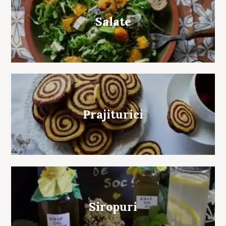
Salate
Prajiturici
Siropuri