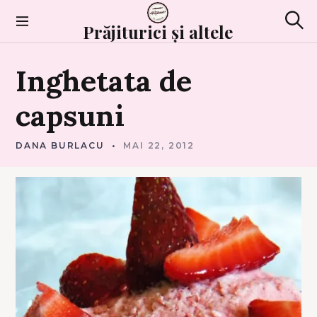
Skip
to
Prăjiturici și altele
Sear
content
I
Inghetata
de
N
G
H
E
capsuni
T
A
T
E
S
DANA BURLACU
MAI 22, 2012
I
C
R
E
M
E