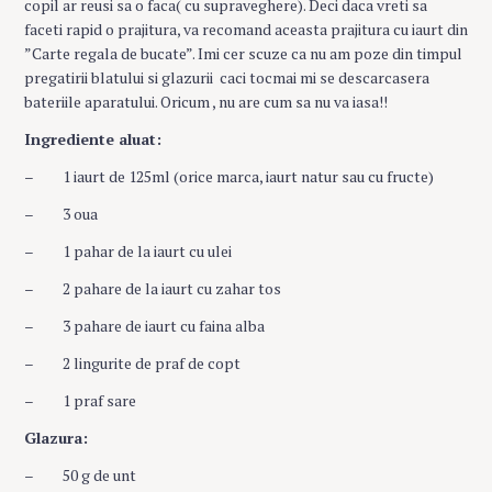
copil ar reusi sa o faca( cu supraveghere). Deci daca vreti sa
faceti rapid o prajitura, va recomand aceasta prajitura cu iaurt din
”Carte regala de bucate”. Imi cer scuze ca nu am poze din timpul
pregatirii blatului si glazurii caci tocmai mi se descarcasera
bateriile aparatului. Oricum , nu are cum sa nu va iasa!!
Ingrediente aluat:
– 1 iaurt de 125ml (orice marca, iaurt natur sau cu fructe)
– 3 oua
– 1 pahar de la iaurt cu ulei
– 2 pahare de la iaurt cu zahar tos
– 3 pahare de iaurt cu faina alba
– 2 lingurite de praf de copt
– 1 praf sare
Glazura:
– 50 g de unt