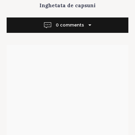
U
Inghetata de capsuni
R
I
C
I
0 comments
R
E
G
A
L
E