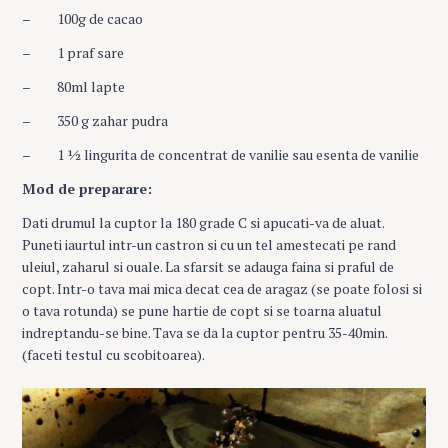
– 100g de cacao
– 1 praf sare
– 80ml lapte
– 350 g zahar pudra
– 1 ½ lingurita de concentrat de vanilie sau esenta de vanilie
Mod de preparare:
Dati drumul la cuptor la 180 grade C si apucati-va de aluat.
Puneti iaurtul intr-un castron si cu un tel amestecati pe rand
uleiul, zaharul si ouale. La sfarsit se adauga faina si praful de
copt. Intr-o tava mai mica decat cea de aragaz (se poate folosi si
o tava rotunda) se pune hartie de copt si se toarna aluatul
indreptandu-se bine. Tava se da la cuptor pentru 35-40min.
(faceti testul cu scobitoarea).