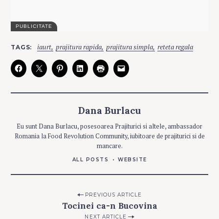
C
iaurt
prajitura rapida
prajitura simpla
reteta regala
TAGS
A
T
E
G
O
R
I
E
S
Dana Burlacu
P
Eu sunt Dana Burlacu, posesoarea Prajiturici si altele, ambassador
R
Romania la Food Revolution Community, iubitoare de prajiturici si de
A
J
mancare.
I
T
U
ALL POSTS
WEBSITE
R
I
P
Post
PREVIOUS ARTICLE
R
A
Tocinei ca-n Bucovina
navigation
J
I
NEXT ARTICLE
T