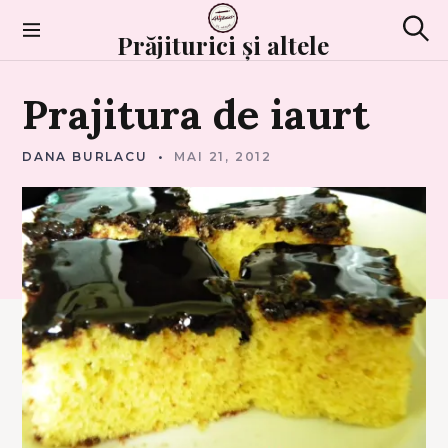
Skip
to
Prăjiturici și altele
Sear
content
P
Prajitura
de
iaurt
O
V
E
S
T
DANA BURLACU
MAI 21, 2012
I