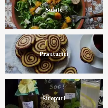
Salate
Prajiturici
Siropuri