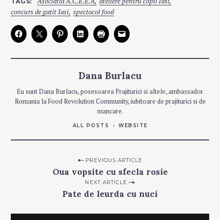
Asociatia A.C.E.E.A
ateliere pentru copii Iasi
TAGS
A
T
concurs de gatit Iasi
spectacol food
E
G
O
R
I
E
S
Dana Burlacu
A
T
Eu sunt Dana Burlacu, posesoarea Prajiturici si altele, ambassador
E
L
Romania la Food Revolution Community, iubitoare de prajiturici si de
I
E
mancare.
R
E
ALL POSTS
WEBSITE
P
A
R
T
Post
PREVIOUS ARTICLE
I
C
Oua vopsite cu sfecla rosie
navigation
I
P
NEXT ARTICLE
A
R
Pate de leurda cu nuci
I