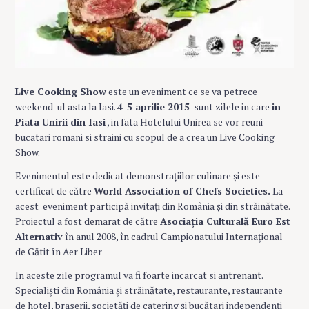
Live Cooking Show
este un eveniment ce se va petrece
weekend-ul asta la Iasi.
4-5 aprilie 2015
sunt zilele in care
in
Piata Unirii din Iasi
, in fata Hotelului Unirea se vor reuni
bucatari romani si straini cu scopul de a crea un Live Cooking
Show.
Evenimentul este dedicat demonstraţiilor culinare şi este
certificat de către
World Association of Chefs Societies.
La
acest eveniment participă invitaţi din România şi din străinătate.
Proiectul a fost demarat de către
Asociaţia Culturală Euro Est
Alternativ
în anul 2008, în cadrul Campionatului Internaţional
de Gătit în Aer Liber
In aceste zile programul va fi foarte incarcat si antrenant.
Specialişti din România şi străinătate, restaurante, restaurante
de hotel, braserii, societăţi de catering şi bucătari independenţi