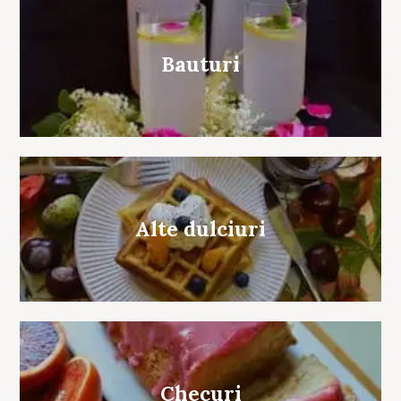
Bauturi
Alte dulciuri
Checuri