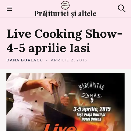
Skip
to
Prăjiturici și altele
Sear
content
A
Live
Cooking
Show-
L
T
E
L
4-5
aprilie
Iasi
E
DANA BURLACU
APRILIE 2, 2015