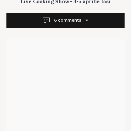
Live Cooking Show- 4-5 aprilie Iasi
A
S
L
6 comments
I
D
E
R