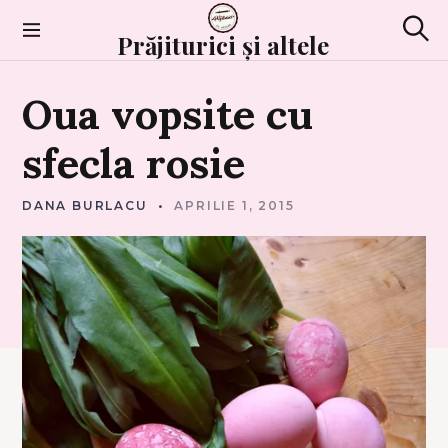
Skip
to
Prăjiturici și altele
Sear
content
P
Oua
vopsite
cu
O
V
E
S
sfecla
rosie
T
I
DANA BURLACU
APRILIE 1, 2015