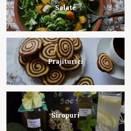
Salate
Prajiturici
Siropuri