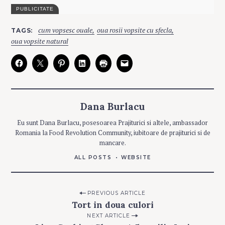
C
cum vopsesc ouale
oua rosii vopsite cu sfecla
TAGS
A
T
oua vopsite natural
E
G
O
R
I
E
S
Dana Burlacu
D
E
Eu sunt Dana Burlacu, posesoarea Prajiturici si altele, ambassador
P
A
Romania la Food Revolution Community, iubitoare de prajiturici si de
S
T
mancare.
E
ALL POSTS
WEBSITE
F
A
C
U
T
Post
PREVIOUS ARTICLE
E
I
Tort in doua culori
navigation
N
C
NEXT ARTICLE
A
S