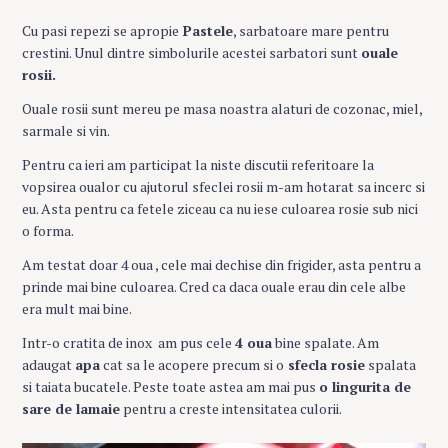
Cu pasi repezi se apropie
Pastele
, sarbatoare mare pentru
crestini. Unul dintre simbolurile acestei sarbatori sunt
ouale
rosii.
Ouale rosii sunt mereu pe masa noastra alaturi de cozonac, miel,
sarmale si vin.
Pentru ca ieri am participat la niste discutii referitoare la
vopsirea oualor cu ajutorul sfeclei rosii m-am hotarat sa incerc si
eu. Asta pentru ca fetele ziceau ca nu iese culoarea rosie sub nici
o forma.
Am testat doar 4 oua , cele mai dechise din frigider, asta pentru a
prinde mai bine culoarea. Cred ca daca ouale erau din cele albe
era mult mai bine.
Intr-o cratita de inox am pus cele
4 oua
bine spalate. Am
adaugat
apa
cat sa le acopere precum si o
sfecla rosie
spalata
si taiata bucatele. Peste toate astea am mai pus
o lingurita de
sare de lamaie
pentru a creste intensitatea culorii.