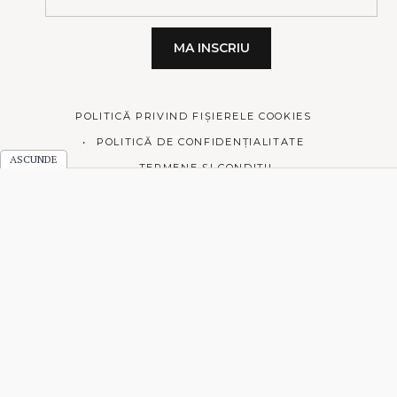
POLITICĂ PRIVIND FIȘIERELE COOKIES
POLITICĂ DE CONFIDENȚIALITATE
TERMENE ȘI CONDIȚII
© 2026 Prăjiturici și altele.
Made with love by
Pixelgrade
.