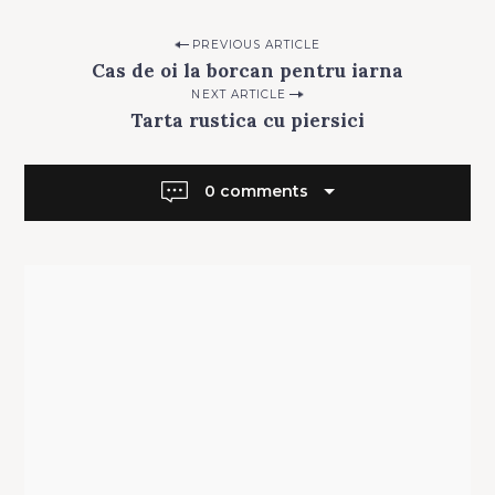
A
N
C
Post
PREVIOUS ARTICLE
A
R
Cas de oi la borcan pentru iarna
navigation
U
R
NEXT ARTICLE
I
Tarta rustica cu piersici
0 comments
Search