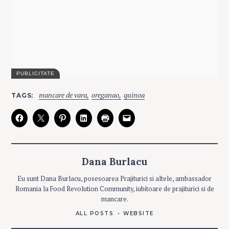
C
mancare de vara
oreganao
quinoa
TAGS
A
T
E
G
O
R
I
E
S
Dana Burlacu
D
Eu sunt Dana Burlacu, posesoarea Prajiturici si altele, ambassador
E
Romania la Food Revolution Community, iubitoare de prajiturici si de
P
O
mancare.
S
T
ALL POSTS
WEBSITE
M