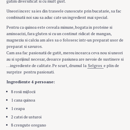
gatim diversificat si cu mult gust.
Uneori incerc sa ies din traseele cunoscute prin bucatarie, sa fac
combinatii noi sau sa aduc cate un ingredient mai special.
Pentru ca quinoa este cereala minune, bogata in proteine si
aminoacizi, fara gluten si cu un continut ridicat de mangan,
magneziu si calciu am ales sa o folosesc intr-un preparat usor de
preparat si savuros.
Cam asa fac pasionatii de gatit, mereu incearca ceva nou si uneori
au si sprijinul necesar, deoarce pasiunea are nevoie de sustinere si
…ingrediente de calitate. Pe scurt, drumul la
Selgros
e plin de
surprize pentru pasionati.
Ingrediente 4 persoane:
8 rosii mijlocii
1 cana quinoa
1 ceapa
2 catei de usturoi
8 crengute oregano