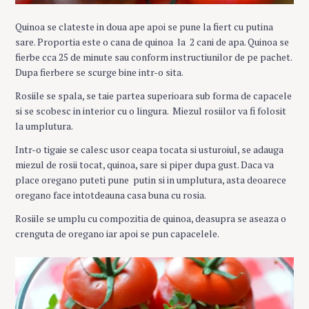
Quinoa se clateste in doua ape apoi se pune la fiert cu putina
sare. Proportia este o cana de quinoa la 2 cani de apa. Quinoa se
fierbe cca 25 de minute sau conform instructiunilor de pe pachet.
Dupa fierbere se scurge bine intr-o sita.
Rosiile se spala, se taie partea superioara sub forma de capacele
si se scobesc in interior cu o lingura. Miezul rosiilor va fi folosit
la umplutura.
Intr-o tigaie se calesc usor ceapa tocata si usturoiul, se adauga
miezul de rosii tocat, quinoa, sare si piper dupa gust. Daca va
place oregano puteti pune putin si in umplutura, asta deoarece
oregano face intotdeauna casa buna cu rosia.
Rosiile se umplu cu compozitia de quinoa, deasupra se aseaza o
crenguta de oregano iar apoi se pun capacelele.