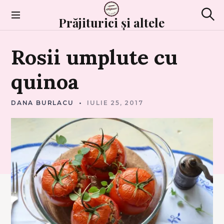
Skip
to
Prăjiturici și altele
Sear
content
C
Rosii
umplute
cu
U
L
E
G
quinoa
U
M
E
DANA BURLACU
IULIE 25, 2017