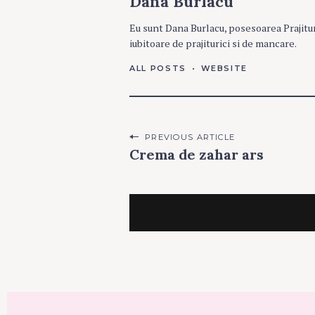
Dana Burlacu
O
P
Eu sunt Dana Burlacu, posesoarea Prajitu
T
U
iubitoare de prajiturici si de mancare.
R
I
ALL POSTS
WEBSITE
Post
PREVIOUS ARTICLE
Crema de zahar ars
navigation