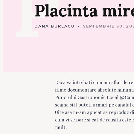
P
P
Placinta
mir
L
A
C
I
N
DANA BURLACU
SEPTEMBRIE 30, 20
T
E
Toate placintele trag la mine si eu l
Placinta miresei
este o placinta spe
bun prilej de a intra la inima soacrei 
Daca va intrebati cum am aflat de re
filme documentare absolute minunat
Punctului Gastronomic Local @Camar
seama si il puteti urmari pe canalul
Uite asa m-am apucat sa reproduc di
cum vi se pare si cat de reusita este 
mult.