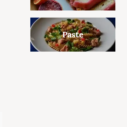
c to cancel.
Paste