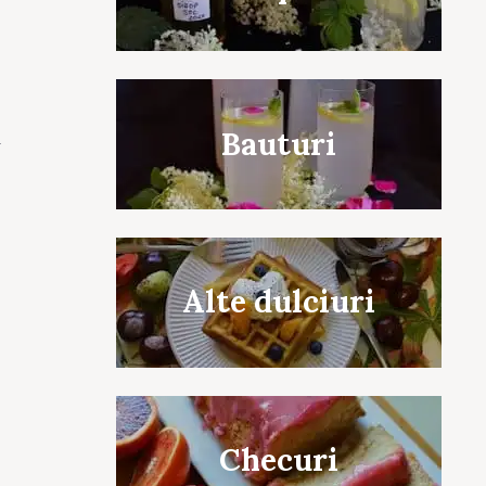
Bauturi
-
Alte dulciuri
Checuri