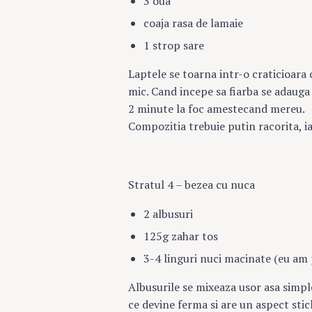
3 oua
coaja rasa de lamaie
1 strop sare
Laptele se toarna intr-o craticioara 
mic. Cand incepe sa fiarba se adauga
2 minute la foc amestecand mereu.
Compozitia trebuie putin racorita, ia
Stratul 4 – bezea cu nuca
2 albusuri
125g zahar tos
3-4 linguri nuci macinate (eu am
Search
Albusurile se mixeaza usor asa simpl
for:
ce devine ferma si are un aspect stic