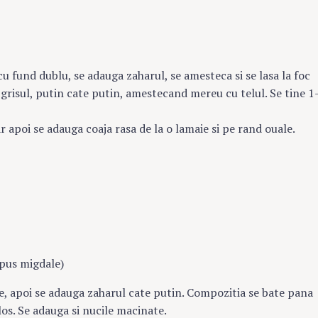
cu fund dublu, se adauga zaharul, se amesteca si se lasa la foc
 grisul, putin cate putin, amestecand mereu cu telul. Se tine 1
r apoi se adauga coaja rasa de la o lamaie si pe rand ouale.
 pus migdale)
e, apoi se adauga zaharul cate putin. Compozitia se bate pana
los. Se adauga si nucile macinate.