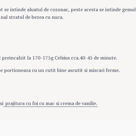
pt se intinde aluatul de cozonac, peste acesta se intinde gemul
Press Es
final stratul de bezea cu nuca.
l preincalzit la 170-175g Celsius cca.40-45 de minute.
se portioneaza cu un cutit bine ascutit si miscari ferme.
si
prajitura cu foi cu mac si crema de vanilie.