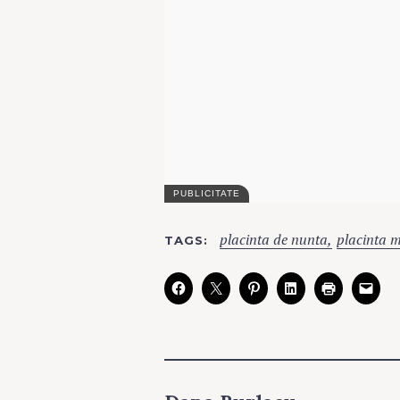
C
placinta de nunta
placinta m
A
TAGS
T
E
G
O
R
I
E
S
C