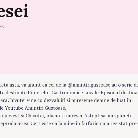
esei
25
e primesc cu bratele deschise.
ciala ce in trecut tesea legatura dintre nora si soacra. Era un
cu straturi dulci si maiestrie in bucatarie.
teta asta, va anunt ca cei de la @amintirigustoase au o serie d
e destinate Punctelor Gastronomice Locale. Episodul destina
aChivutei vine cu dezvaluiri si mireseme demne de luat in
 de Youtube Amintiri Gustoase.
n povestea Chivutei, placinta miresei. Astept sa-mi spuneti
reproducerea. Cert este ca la mine in farfurie nu a rezistat pre