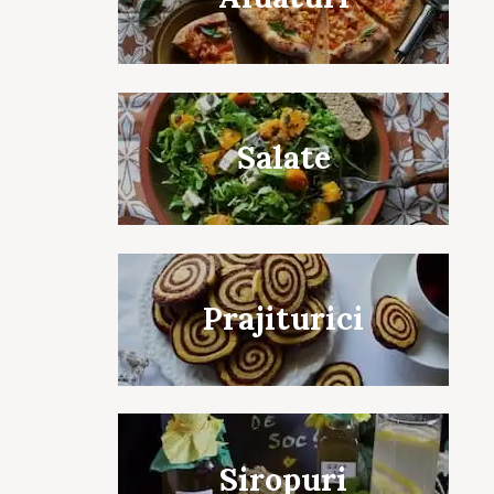
Salate
Prajiturici
Siropuri