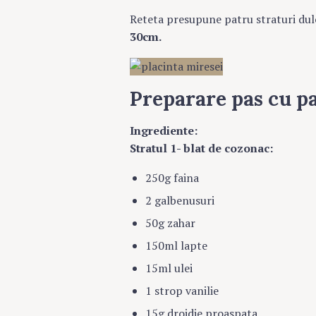
Reteta presupune patru straturi dul
30cm.
Preparare pas cu pa
Ingrediente:
Stratul 1- blat de cozonac:
250g faina
2 galbenusuri
50g zahar
150ml lapte
15ml ulei
1 strop vanilie
15g drojdie proaspata