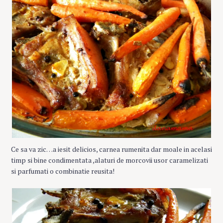
Ce sa va zic…a iesit delicios, carnea rumenita dar moale in acelasi
timp si bine condimentata ,alaturi de morcovii usor caramelizati
si parfumati o combinatie reusita!