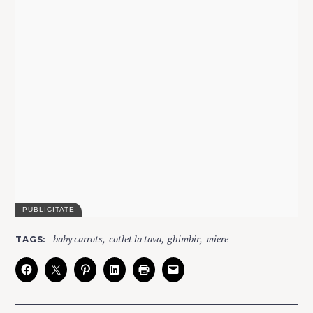
C
baby carrots
cotlet la tava
ghimbir
miere
TAGS
A
T
E
G
O
R
I
E