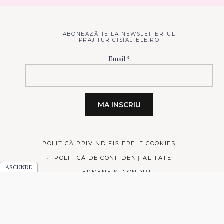
ABONEAZĂ-TE LA NEWSLETTER-UL
PRAJITURICISIALTELE.RO
Email
*
POLITICĂ PRIVIND FIȘIERELE COOKIES
POLITICĂ DE CONFIDENȚIALITATE
TERMENE ȘI CONDIȚII
© 2026 Prăjiturici și altele.
Made with love by
Pixelgrade
.