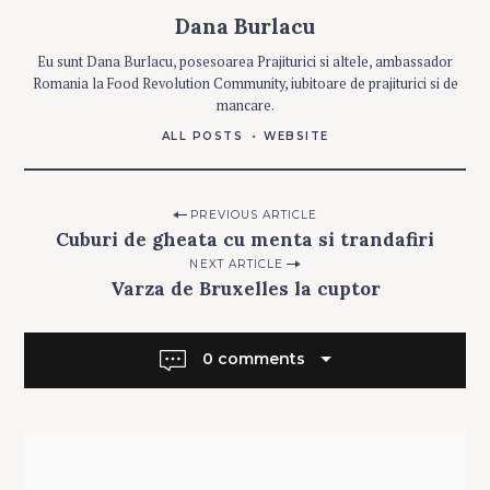
S
Dana Burlacu
M
Eu sunt Dana Burlacu, posesoarea Prajiturici si altele, ambassador
A
Romania la Food Revolution Community, iubitoare de prajiturici si de
N
C
mancare.
A
R
U
ALL POSTS
WEBSITE
R
I
Post
PREVIOUS ARTICLE
Cuburi de gheata cu menta si trandafiri
navigation
NEXT ARTICLE
Varza de Bruxelles la cuptor
0 comments