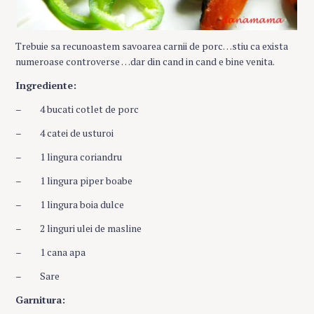
Trebuie sa recunoastem savoarea carnii de porc…stiu ca exista
numeroase controverse …dar din cand in cand e bine venita.
Ingrediente:
– 4 bucati cotlet de porc
– 4 catei de usturoi
– 1 lingura coriandru
– 1 lingura piper boabe
– 1 lingura boia dulce
– 2 linguri ulei de masline
– 1 cana apa
– Sare
Garnitura: