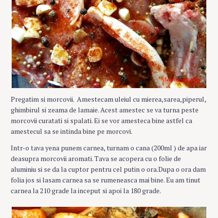
Pregatim si morcovii. Amestecam uleiul cu mierea,sarea,piperul,
ghimbirul si zeama de lamaie. Acest amestec se va turna peste
morcovii curatati si spalati. Ei se vor amesteca bine astfel ca
amestecul sa se intinda bine pe morcovi.
Intr-o tava yena punem carnea, turnam o cana (200ml ) de apa iar
deasupra morcovii aromati. Tava se acopera cu o folie de
aluminiu si se da la cuptor pentru cel putin o ora.Dupa o ora dam
folia jos si lasam carnea sa se rumeneasca mai bine. Eu am tinut
carnea la 210 grade la inceput si apoi la 180 grade.