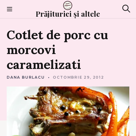
Skip
to
Prăjiturici și altele
Sear
content
C
Cotlet
de
porc
cu
U
C
A
R
morcovi
N
E
caramelizati
DANA BURLACU
OCTOMBRIE 29, 2012