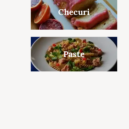
Checuri
c to cancel.
Paste