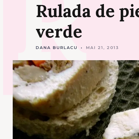
R
A
Rulada
de
pi
P
E
R
I
verde
T
I
V
E
DANA BURLACU
MAI 21, 2013