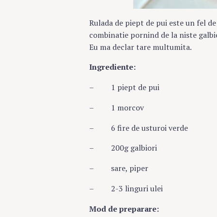
Rulada de piept de pui este un fel d
combinatie pornind de la niste galbio
Eu ma declar tare multumita.
Ingrediente:
– 1 piept de pui
– 1 morcov
– 6 fire de usturoi verde
– 200g galbiori
– sare, piper
– 2-3 linguri ulei
Search
for:
Mod de preparare: