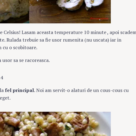
ade Celsius! Lasam aceasta temperature 10 minute , apoi scade
e. Rulada trebuie sa fie usor rumenita (nu uscata) iar in
m cu o scobitoare.
 usor sa se racoreasca.
 la
fel principal
. Noi am servit-o alaturi de un cous-cous cu
deget.