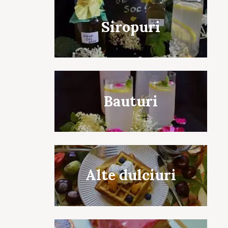
Siropuri
Bauturi
Alte dulciuri