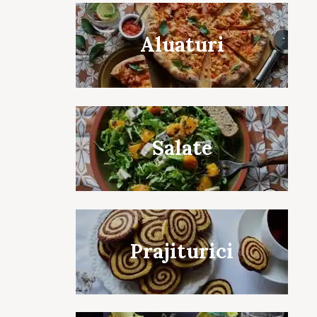
Aluaturi
Salate
Prajiturici