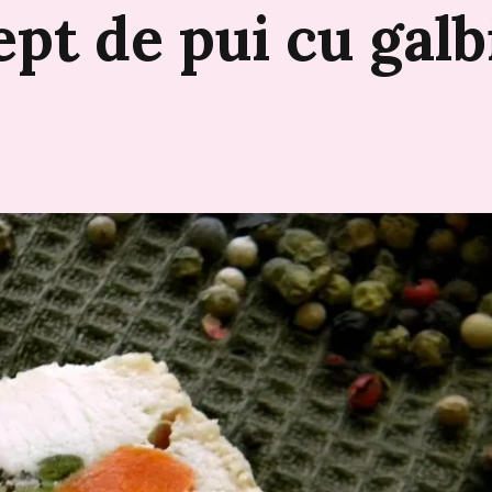
ept
de
pui
cu
galb