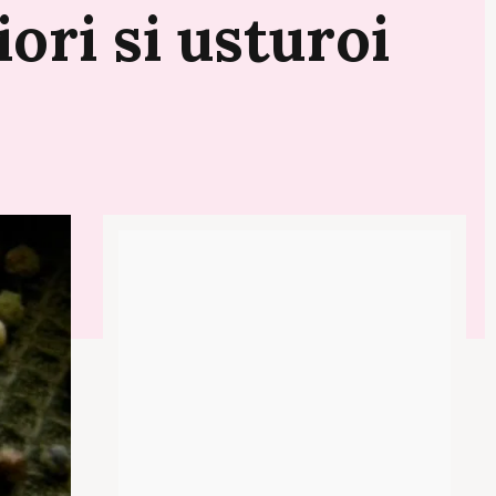
iori
si
usturoi