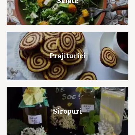
Salate
Prajiturici
Siropuri