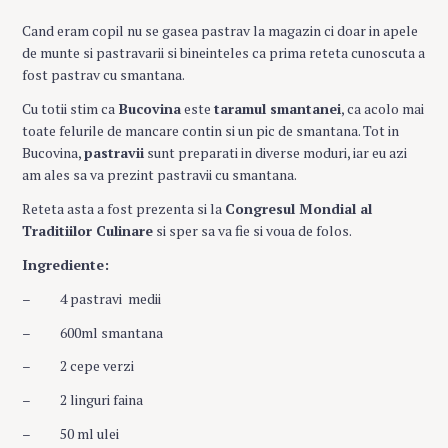
Cand eram copil nu se gasea pastrav la magazin ci doar in apele
de munte si pastravarii si bineinteles ca prima reteta cunoscuta a
fost pastrav cu smantana.
Cu totii stim ca
Bucovina
este
taramul smantanei
, ca acolo mai
toate felurile de mancare contin si un pic de smantana. Tot in
Bucovina,
pastravii
sunt preparati in diverse moduri, iar eu azi
am ales sa va prezint pastravii cu smantana.
Reteta asta a fost prezenta si la
Congresul Mondial al
Traditiilor Culinare
si sper sa va fie si voua de folos.
Ingrediente:
– 4 pastravi medii
– 600ml smantana
– 2 cepe verzi
– 2 linguri faina
– 50 ml ulei