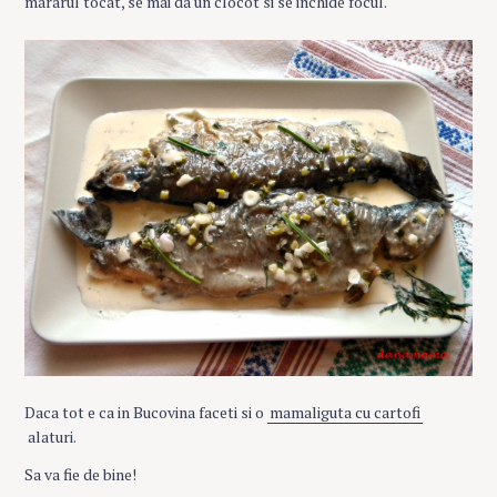
mararul tocat, se mai da un clocot si se inchide focul.
Daca tot e ca in Bucovina faceti si o
mamaliguta cu cartofi
alaturi.
Sa va fie de bine!