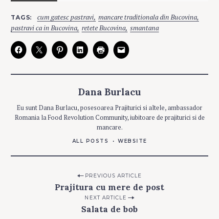
C
cum gatesc pastravi
mancare traditionala din Bucovina
TAGS
A
T
pastravi ca in Bucovina
retete Bucovina
smantana
E
G
O
R
I
E
S
Dana Burlacu
C
U
Eu sunt Dana Burlacu, posesoarea Prajiturici si altele, ambassador
P
E
Romania la Food Revolution Community, iubitoare de prajiturici si de
S
T
mancare.
E
ALL POSTS
WEBSITE
M
A
N
C
A
Post
PREVIOUS ARTICLE
R
U
Prajitura cu mere de post
navigation
R
I
NEXT ARTICLE
Salata de bob