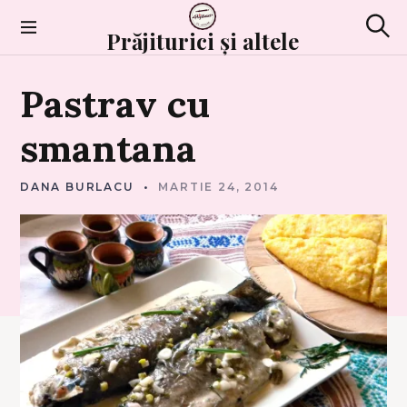
Skip
to
Prăjiturici și altele
Sear
content
D
Pastrav
cu
I
N
B
U
smantana
C
O
V
I
N
DANA BURLACU
MARTIE 24, 2014
A