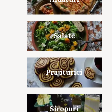
Salate
Prajiturici
Siropuri