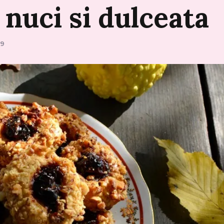
u
nuci
si
dulceata
19