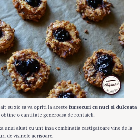
it eu zic sa va opriti la aceste
fursecuri cu nuci si dulceata
 obtine o cantitate generoasa de rontaieli.
aza unui aluat cu unt insa combinatia castigatoare vine de la
ri de visinele acrisoare.