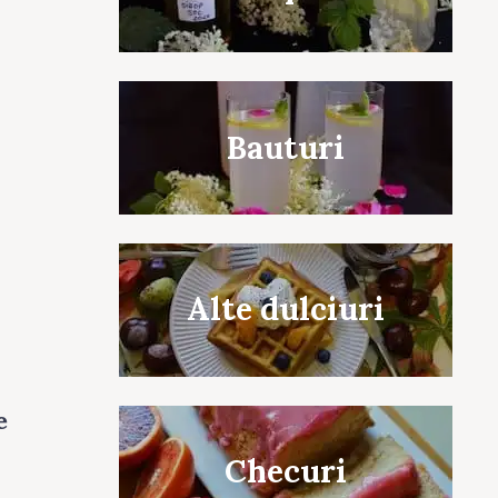
Bauturi
Alte dulciuri
e
Checuri