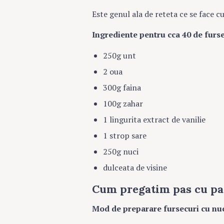
Este genul ala de reteta ce se face c
Ingrediente pentru cca 40 de furse
250g unt
2 oua
300g faina
100g zahar
1 lingurita extract de vanilie
1 strop sare
250g nuci
dulceata de visine
Cum pregatim pas cu pas
Search
Mod de preparare fursecuri cu nuc
for: