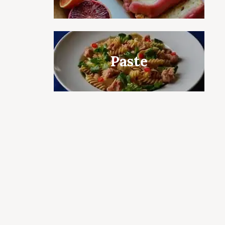
c to cancel.
Paste