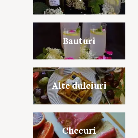
Bauturi
Alte dulciuri
Checuri