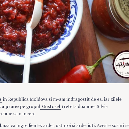
a
in Republica Moldova si m-am indragostit de ea, iar zilele
 cu prune
pe grupul
Gustosel
(reteta doamnei Silvia
ebuie sa o incerc.
baza ca ingrediente: ardei, usturoi si ardei iuti. Aceste sosuri s