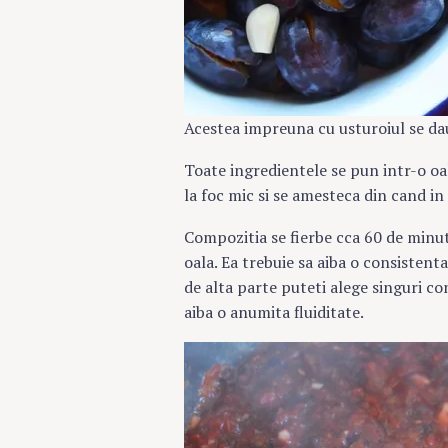
Acestea impreuna cu usturoiul se dau
Toate ingredientele se pun intr-o oal
la foc mic si se amesteca din cand in
Compozitia se fierbe cca 60 de minu
oala. Ea trebuie sa aiba o consistent
de alta parte puteti alege singuri con
aiba o anumita fluiditate.