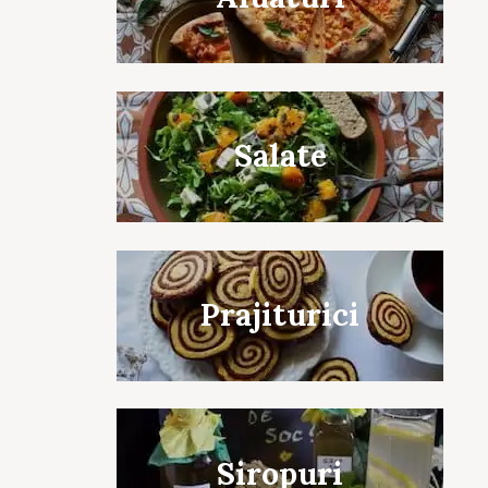
Salate
Prajiturici
Siropuri