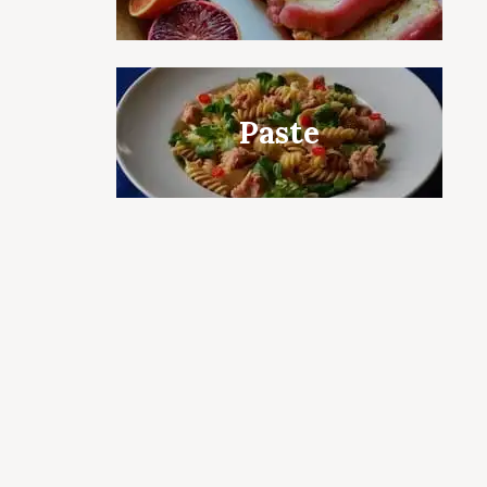
c to cancel.
Paste