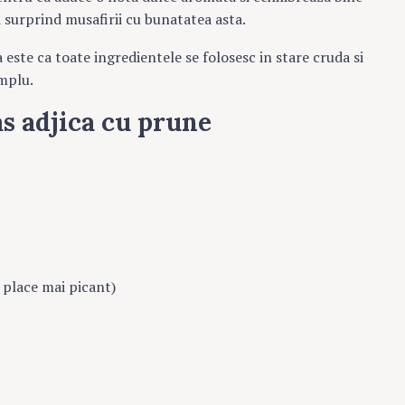
 surprind musafirii cu bunatatea asta.
Press Es
 este ca toate ingredientele se folosesc in stare cruda si
implu.
s adjica cu prune
a place mai picant)