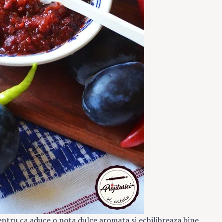
entru ca aduce o nota dulce aromata si echilibreaza bine