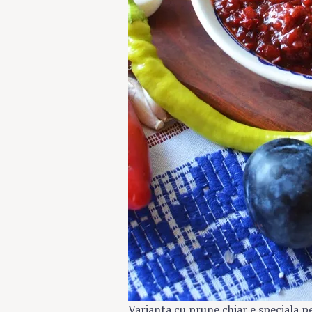
Search
for:
Varianta cu prune chiar e speciala p