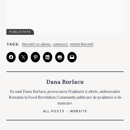
C
biscotti cu alune
cantucci
reteta biscotti
TAGS
A
T
E
G
O
R
I
E
S
Dana Burlacu
P
Eu sunt Dana Burlacu, posesoarea Prajiturici si altele, ambassador
R
Romania la Food Revolution Community, iubitoare de prajiturici si de
A
J
mancare.
I
T
U
ALL POSTS
WEBSITE
R
I
C
I