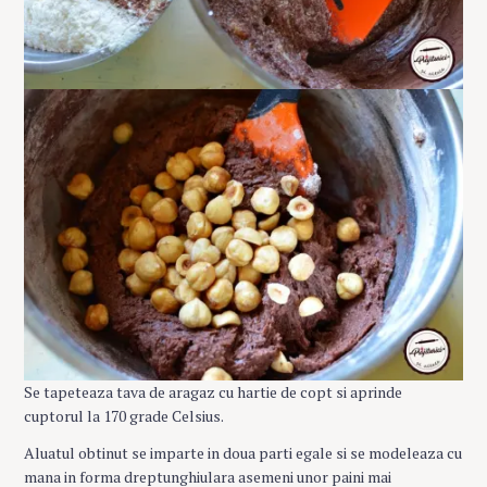
Se tapeteaza tava de aragaz cu hartie de copt si aprinde
cuptorul la 170 grade Celsius.
Aluatul obtinut se imparte in doua parti egale si se modeleaza cu
mana in forma dreptunghiulara asemeni unor paini mai