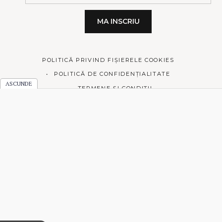
POLITICĂ PRIVIND FIȘIERELE COOKIES
POLITICĂ DE CONFIDENȚIALITATE
TERMENE ȘI CONDIȚII
© 2026 Prăjiturici și altele.
Made with love by
Pixelgrade
.