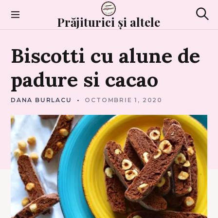
Skip
to
Prăjiturici și altele
Sear
content
F
Biscotti
cu
alune
de
U
R
S
E
padure
si
cacao
C
U
R
I
DANA BURLACU
OCTOMBRIE 1, 2020