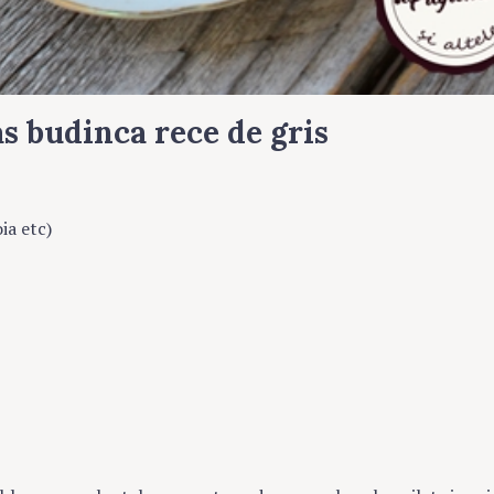
as
budinca rece de gris
ia etc)