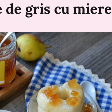
e
de
gris
cu
miere