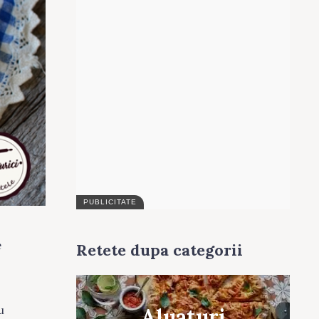
e
Retete dupa categorii
i
u
Aluaturi