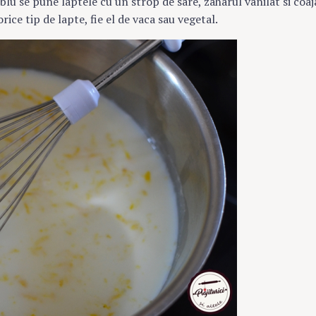
blu se pune laptele cu un strop de sare, zaharul vanilat si coaj
rice tip de lapte, fie el de vaca sau vegetal.