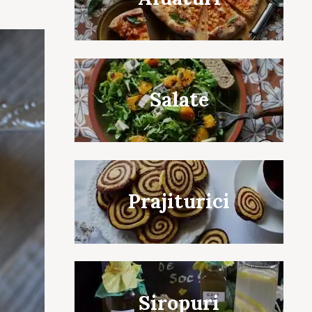
Salate
Prajiturici
Siropuri