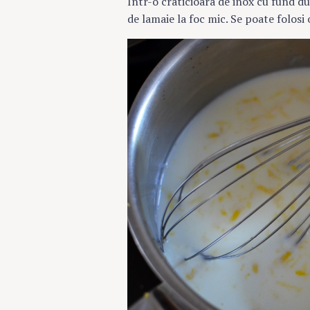
Intr-o craticioara de inox cu fund du
de lamaie la foc mic. Se poate folosi o