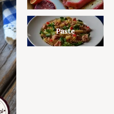
c to cancel.
Paste