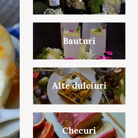
Bauturi
Alte dulciuri
Checuri