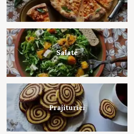
Search
for:
Salate
Prajiturici