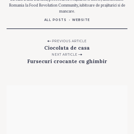
A
Romania la Food Revolution Community, iubitoare de prajiturici si de
R
N
mancare.
I
T
U
ALL POSTS
WEBSITE
R
I
M
Post
PREVIOUS ARTICLE
A
N
Ciocolata de casa
navigation
C
A
NEXT ARTICLE
R
U
Fursecuri crocante cu ghimbir
R
I
2 comments