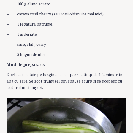
– 100 g alune sarate
– cateva rosii cherry (sau rosii obisnuite mai mici)
– 1 legatura patrunjel
– 1 ardei iute
– sare, chili, curry
– 3 linguri de ulei
Mod de preparare:
Dovleceii se taie pe lungime si se oparesc timp de 1-2 minute in
apa cu sare. Se scot frumusel din apa , se scurg si se scobesc cu
ajutorul unei linguri.