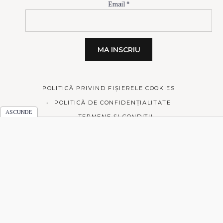
Email
*
POLITICĂ PRIVIND FIȘIERELE COOKIES
POLITICĂ DE CONFIDENȚIALITATE
TERMENE ȘI CONDIȚII
© 2026 Prăjiturici și altele.
Made with love by
Pixelgrade
.