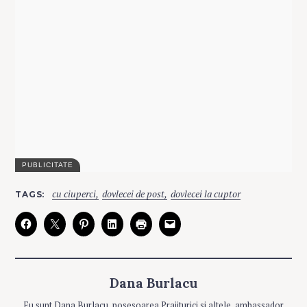
C
cu ciuperci
dovlecei de post
dovlecei la cuptor
TAGS
A
T
E
G
O
R
I
E
S
Dana Burlacu
G
Eu sunt Dana Burlacu, posesoarea Prajiturici si altele, ambassador