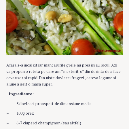
Afara s-a incalzit iar mancarurile grele nu prea isi au locul. Azi
va propun o reteta pe care am ”mesterit-o” din dorinta de a face
ceva usor si rapid. Din niste dovlecei fragezi , cateva legume si
alune a iesit o masa super.
Ingrediente:
– 3 dovlecei proaspeti de dimensiune medie
– 100g orez
– 6-7 ciuperci champignon (sau altfel)