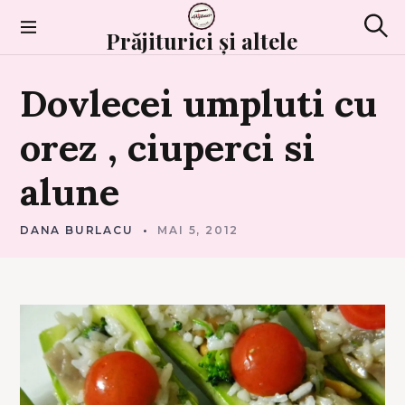
Skip
to
Prăjiturici și altele
Sear
content
C
Dovlecei
umpluti
cu
U
L
E
G
orez
,
ciuperci
si
U
M
E
alune
DANA BURLACU
MAI 5, 2012