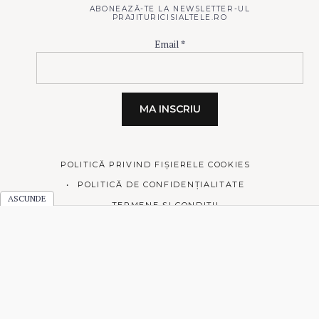
ABONEAZĂ-TE LA NEWSLETTER-UL
PRAJITURICISIALTELE.RO
Email
*
POLITICĂ PRIVIND FIȘIERELE COOKIES
POLITICĂ DE CONFIDENȚIALITATE
TERMENE ȘI CONDIȚII
© 2026 Prăjiturici și altele.
Made with love by
Pixelgrade
.