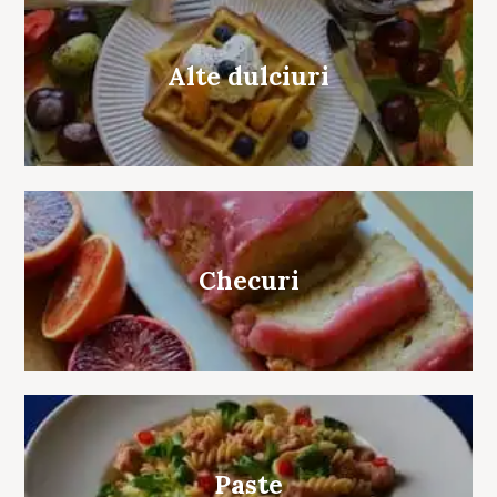
Alte dulciuri
Checuri
Paste