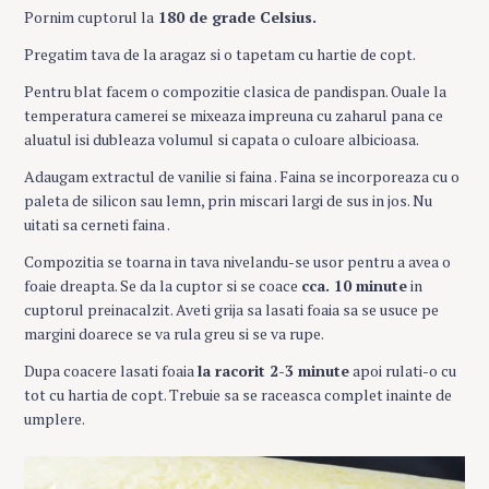
Pornim cuptorul la
180 de grade Celsius.
Pregatim tava de la aragaz si o tapetam cu hartie de copt.
Pentru blat facem o compozitie clasica de pandispan. Ouale la
temperatura camerei se mixeaza impreuna cu zaharul pana ce
aluatul isi dubleaza volumul si capata o culoare albicioasa.
Adaugam extractul de vanilie si faina . Faina se incorporeaza cu o
paleta de silicon sau lemn, prin miscari largi de sus in jos. Nu
uitati sa cerneti faina .
Compozitia se toarna in tava nivelandu-se usor pentru a avea o
foaie dreapta. Se da la cuptor si se coace
cca. 10 minute
in
cuptorul preinacalzit. Aveti grija sa lasati foaia sa se usuce pe
margini doarece se va rula greu si se va rupe.
Dupa coacere lasati foaia
la racorit 2-3 minute
apoi rulati-o cu
tot cu hartia de copt. Trebuie sa se raceasca complet inainte de
umplere.