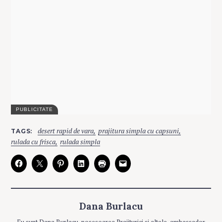
C
desert rapid de vara
prajitura simpla cu capsuni
TAGS
A
T
rulada cu frisca
rulada simpla
E
G
O
R
I
E
S
Dana Burlacu
P
R
A