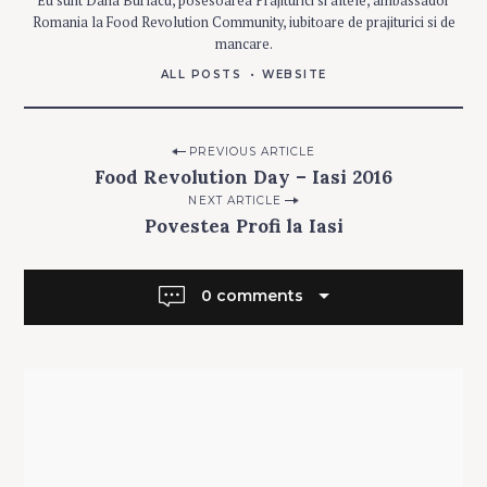
Eu sunt Dana Burlacu, posesoarea Prajiturici si altele, ambassador
J
Romania la Food Revolution Community, iubitoare de prajiturici si de
I
T
mancare.
U
R
ALL POSTS
WEBSITE
I
C
I
Post
PREVIOUS ARTICLE
Food Revolution Day – Iasi 2016
navigation
NEXT ARTICLE
Povestea Profi la Iasi
Search
0 comments
for: