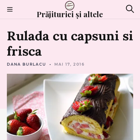
Skip
to
Prăjiturici și altele
Sear
content
P
Rulada
cu
capsuni
si
R
A
J
I
frisca
T
U
R
I
DANA BURLACU
MAI 17, 2016