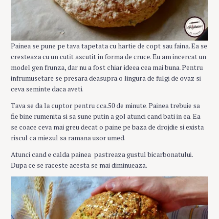
Painea se pune pe tava tapetata cu hartie de copt sau faina. Ea se
cresteaza cu un cutit ascutit in forma de cruce. Eu am incercat un
model gen frunza, dar nu a fost chiar ideea cea mai buna. Pentru
infrumusetare se presara deasupra o lingura de fulgi de ovaz si
ceva seminte daca aveti.
Tava se da la cuptor pentru cca.50 de minute. Painea trebuie sa
fie bine rumenita si sa sune putin a gol atunci cand bati in ea. Ea
se coace ceva mai greu decat o paine pe baza de drojdie si exista
riscul ca miezul sa ramana usor umed.
Atunci cand e calda painea pastreaza gustul bicarbonatului.
Dupa ce se raceste acesta se mai diminueaza.