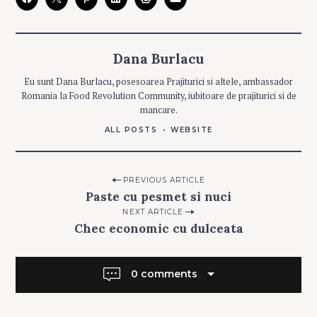
R
I
E
S
Dana Burlacu
C
O
Eu sunt Dana Burlacu, posesoarea Prajiturici si altele, ambassador
P
T
Romania la Food Revolution Community, iubitoare de prajiturici si de
U
R
mancare.
I
ALL POSTS
WEBSITE
Post
PREVIOUS ARTICLE
Paste cu pesmet si nuci
navigation
NEXT ARTICLE
Chec economic cu dulceata
0 comments