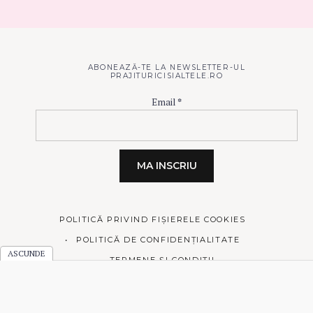
ABONEAZĂ-TE LA NEWSLETTER-UL
PRAJITURICISIALTELE.RO
Email
*
POLITICĂ PRIVIND FIȘIERELE COOKIES
POLITICĂ DE CONFIDENȚIALITATE
TERMENE ȘI CONDIȚII
© 2026 Prăjiturici și altele.