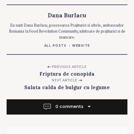
E
S
Dana Burlacu
C
O
Search
Eu sunt Dana Burlacu, posesoarea Prajiturici si altele, ambassador
P
T
for:
Romania la Food Revolution Community, iubitoare de prajiturici si de
U
R
mancare.
I
ALL POSTS
WEBSITE
D
E
P
O
S
Post
PREVIOUS ARTICLE
T
Friptura de conopida
navigation
NEXT ARTICLE
Salata calda de bulgur cu legume
0 comments