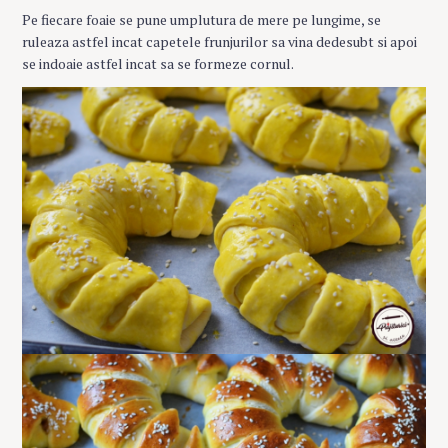
Pe fiecare foaie se pune umplutura de mere pe lungime, se
ruleaza astfel incat capetele frunjurilor sa vina dedesubt si apoi
se indoaie astfel incat sa se formeze cornul.