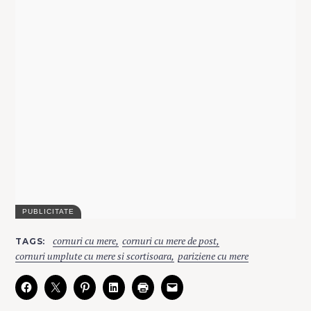
C
cornuri cu mere
cornuri cu mere de post
TAGS
A
T
cornuri umplute cu mere si scortisoara
pariziene cu mere
E
G
O
R
I