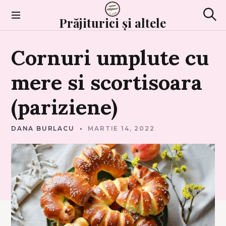
Skip
to
Prăjiturici și altele
Sear
content
P
Cornuri
umplute
cu
L
A
C
I
mere
si
scortisoara
N
T
E
(pariziene)
DANA BURLACU
MARTIE 14, 2022