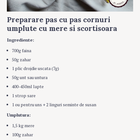
Preparare pas cu pas cornuri
umplute cu mere si scortisoara
Ingrediente:
700g faina
50g zahar
1 plic drojdie uscata (7g)
50g unt sau untura
400-450ml lapte
1 strop sare
1 ou pentru uns + 2 linguri seminte de susan
Umplutura:
1,5 kg mere
100g zahar