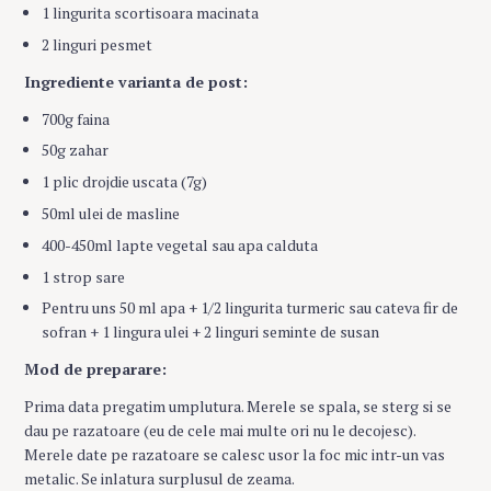
1 lingurita scortisoara macinata
2 linguri pesmet
Ingrediente varianta de post:
700g faina
50g zahar
1 plic drojdie uscata (7g)
50ml ulei de masline
400-450ml lapte vegetal sau apa calduta
1 strop sare
Pentru uns 50 ml apa + 1/2 lingurita turmeric sau cateva fir de
sofran + 1 lingura ulei + 2 linguri seminte de susan
Mod de preparare:
Prima data pregatim umplutura. Merele se spala, se sterg si se
dau pe razatoare (eu de cele mai multe ori nu le decojesc).
Merele date pe razatoare se calesc usor la foc mic intr-un vas
metalic. Se inlatura surplusul de zeama.