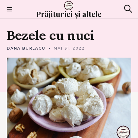
Skip
to
Prăjiturici și altele
Sear
content
P
Bezele
cu
nuci
R
A
J
I
T
DANA BURLACU
MAI 31, 2022
U
R
I
C
I