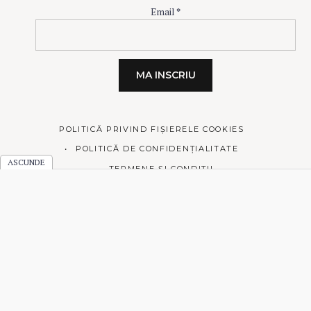
Email
*
POLITICĂ PRIVIND FIȘIERELE COOKIES
POLITICĂ DE CONFIDENȚIALITATE
TERMENE ȘI CONDIȚII
© 2026 Prăjiturici și altele.
Made with love by
Pixelgrade
.