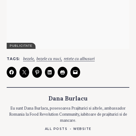
C
bezele
bezele cu nuci
retete cu albusuri
TAGS
A
T
E
G
O
R
I
E
S
Dana Burlacu
A
Eu sunt Dana Burlacu, posesoarea Prajiturici si altele, ambassador
L
Romania la Food Revolution Community, iubitoare de prajiturici si de
T
E
mancare.
D
U
L
ALL POSTS
WEBSITE
C