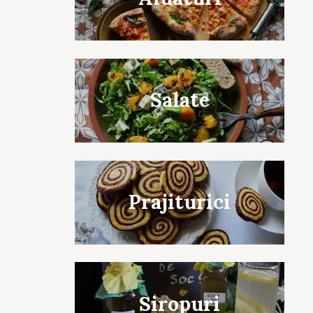
Salate
Prajiturici
Siropuri