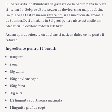
Culoarea asta innebunitoare se gaseste de la paduri pana la piete
si …chiar la
Selgros
. Este sezon de dovleci si nu ma pot abtine.
Imi place sa testez mereu
retete noi
si sa ma bucur de aromele
de toamna. Desi am ajuns in Selgros pentru niste ustensile am
plecat cu un dovleac rotofei sub brat.
Asa au aparut briosele cu dovleac si nuci, un dulce ce nu poate fi
refuzat.
Ingrediente pentru 12 bucati:
100g unt
2 oua
75g zahar
150g dovleac copt
150g faina
50g nuci
1/2 lingurita scortisoara macinata
1 lingurita praf de copt