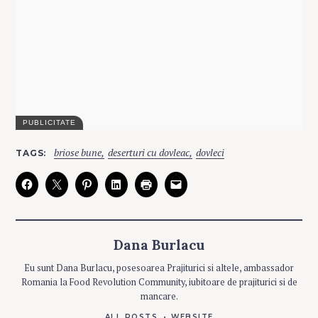
C
briose bune
deserturi cu dovleac
dovleci
TAGS
A
T
E
G
O
R
I
E
S
Dana Burlacu
F
Eu sunt Dana Burlacu, posesoarea Prajiturici si altele, ambassador
ă
Romania la Food Revolution Community, iubitoare de prajiturici si de
r
mancare.
ă
ALL POSTS
WEBSITE