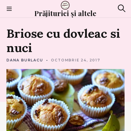
Skip
to
Prăjiturici și altele
Sear
content
B
Briose
cu
dovleac
si
R
I
O
S
nuci
E
,
M
U
F
DANA BURLACU
OCTOMBRIE 24, 2017
F
I
N
S
,
C
U
P
C
A
K
E
S