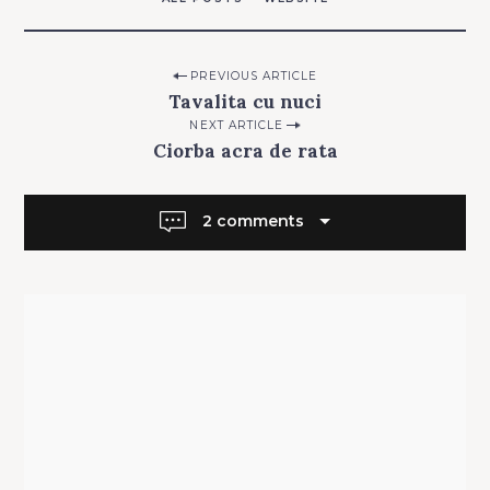
c
a
t
Post
PREVIOUS ARTICLE
e
Tavalita cu nuci
navigation
g
NEXT ARTICLE
o
Ciorba acra de rata
r
i
e
2 comments