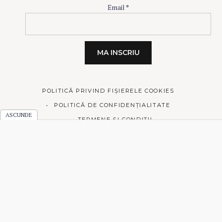
Email
*
POLITICĂ PRIVIND FIȘIERELE COOKIES
POLITICĂ DE CONFIDENȚIALITATE
TERMENE ȘI CONDIȚII
© 2026 Prăjiturici și altele.
Made with love by
Pixelgrade
.