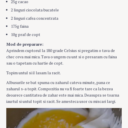
25g cacao
2 linguri ciocolata bucatele
2 linguri cafea concentrata
175g faina
10g praf de copt
Mod de preparare:
Aprindem cuptorul la 180 grade Celsius si pregatim o tava de
chec ceva mai mica. Tava o ungem cu unt si o presaram cu faina
sau o tapetam cu hartie de copt.
Topim untul si il lasam la racit.
Albusurile se bat spuma cu zaharul cateva minute, pana ce
zaharul s-a topit. Compozitia nu va fi foarte tare ca la bezea
deoarece cantitatea de zahar este mai mica. Deasupra se toarna
iaurtul si untul topit si racit. Se amesteca usor cu miscari largi.