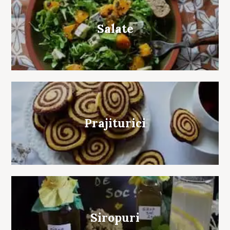
Salate
Prajiturici
Siropuri