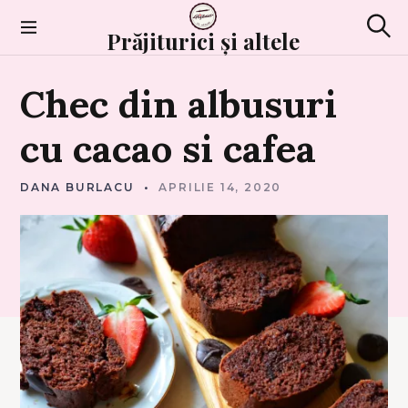
Skip
to
Prăjiturici și altele
Sear
content
C
Chec
din
albusuri
H
E
C
U
cu
cacao
si
cafea
R
I
DANA BURLACU
APRILIE 14, 2020