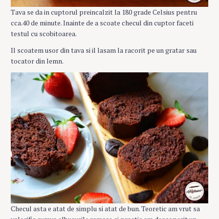
Tava se da in cuptorul preincalzit la 180 grade Celsius pentru
cca.40 de minute. Inainte de a scoate checul din cuptor faceti
testul cu scobitoarea.
Il scoatem usor din tava si il lasam la racorit pe un gratar sau
tocator din lemn.
Checul asta e atat de simplu si atat de bun. Teoretic am vrut sa