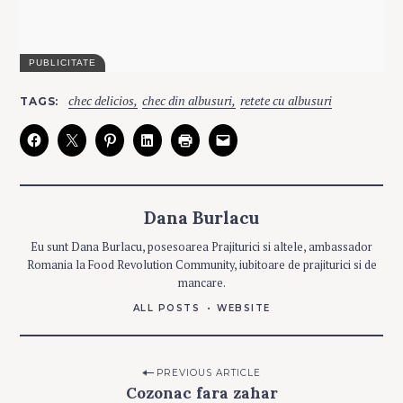
C
chec delicios
chec din albusuri
retete cu albusuri
TAGS
A
T
E
G
O
R
I
E
S
Dana Burlacu
C
Eu sunt Dana Burlacu, posesoarea Prajiturici si altele, ambassador
O
Romania la Food Revolution Community, iubitoare de prajiturici si de
P
T
mancare.
U
R
I
ALL POSTS
WEBSITE
Post
PREVIOUS ARTICLE
Cozonac fara zahar
navigation