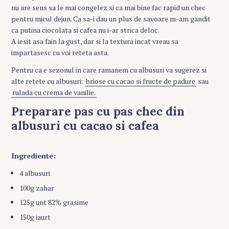
nu are sens sa le mai congelez si ca mai bine fac rapid un chec
pentru micul dejun. Ca sa-i dau un plus de savoare m-am gandit
ca putina ciocolata si cafea nu i-ar strica deloc.
A iesit asa fain la gust, dar si la textura incat vreau sa
impartasesc cu voi reteta asta.
Pentru ca e sezonul in care ramanem cu albusuri va sugerez si
alte retete cu albusuri:
briose cu cacao si fructe de padure
sau
rulada cu crema de vanilie.
Preparare pas cu pas chec din
albusuri cu cacao si cafea
Ingrediente:
4 albusuri
100g zahar
125g unt 82% grasime
150g iaurt