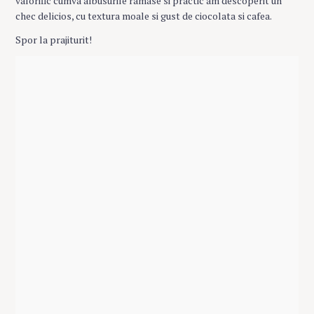
valorific cumva albusurile ramase si practic am descoperit un
chec delicios, cu textura moale si gust de ciocolata si cafea.
Spor la prajiturit!