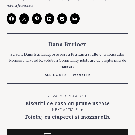
T
reteta franceza
E
G
O
R
I
E
S
Dana Burlacu
C
O
Eu sunt Dana Burlacu, posesoarea Prajiturici si altele, ambassador
P
T
Romania la Food Revolution Community, iubitoare de prajiturici si de
U
R
mancare.
I
ALL POSTS
WEBSITE
Post
PREVIOUS ARTICLE
Biscuiti de casa cu prune uscate
navigation
NEXT ARTICLE
Foietaj cu ciuperci si mozzarella