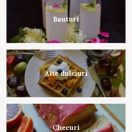
Bauturi
Alte dulciuri
Checuri