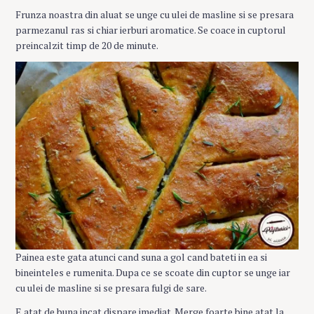
Frunza noastra din aluat se unge cu ulei de masline si se presara
parmezanul ras si chiar ierburi aromatice. Se coace in cuptorul
preincalzit timp de 20 de minute.
Painea este gata atunci cand suna a gol cand bateti in ea si
bineinteles e rumenita. Dupa ce se scoate din cuptor se unge iar
cu ulei de masline si se presara fulgi de sare.
E atat de buna incat dispare imediat. Merge foarte bine atat la