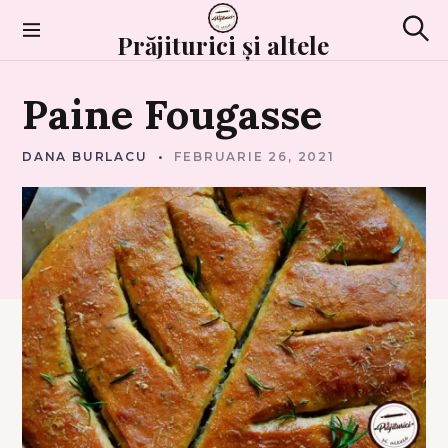
Skip
to
Prăjiturici și altele
Sear
content
P
Paine
Fougasse
A
I
N
E
DANA BURLACU
FEBRUARIE 26, 2021