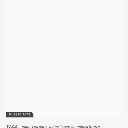
C
paine crocanta
paine fougasse
painea frunza
TAGS
A