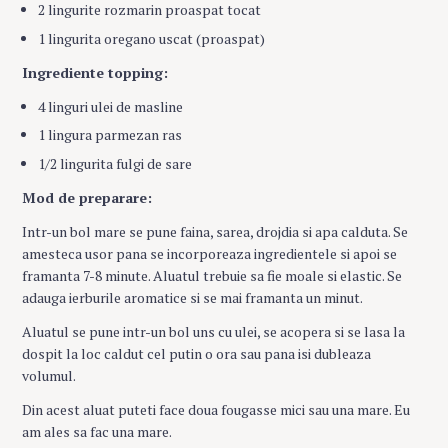
2 lingurite rozmarin proaspat tocat
1 lingurita oregano uscat (proaspat)
Ingrediente topping:
4 linguri ulei de masline
1 lingura parmezan ras
1/2 lingurita fulgi de sare
Mod de preparare:
Intr-un bol mare se pune faina, sarea, drojdia si apa calduta. Se
amesteca usor pana se incorporeaza ingredientele si apoi se
framanta 7-8 minute. Aluatul trebuie sa fie moale si elastic. Se
adauga ierburile aromatice si se mai framanta un minut.
Aluatul se pune intr-un bol uns cu ulei, se acopera si se lasa la
dospit la loc caldut cel putin o ora sau pana isi dubleaza
volumul.
Din acest aluat puteti face doua fougasse mici sau una mare. Eu
am ales sa fac una mare.