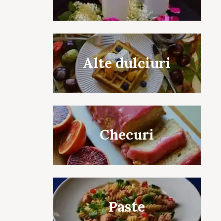
Alte dulciuri
Checuri
Paste