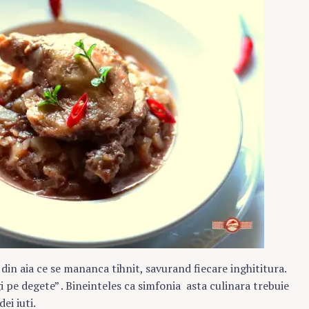
din aia ce se mananca tihnit, savurand fiecare inghititura.
gi pe degete” . Bineinteles ca simfonia asta culinara trebuie
ei iuti.