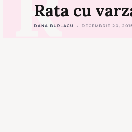
R
C
Rata
cu
varz
U
C
A
R
N
DANA BURLACU
DECEMBRIE 20, 201
E