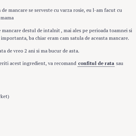
a de mancare se serveste cu varza rosie, eu l-am facut cu
a mama
de mancare destul de intalnit , mai ales pe perioada toamnei si
e importanta, ba chiar eram cam satula de aceasta mancare.
ta de vreo 2 ani si ma bucur de asta.
eriti acest ingredient, va recomand
confitul de rata
sau
rket)