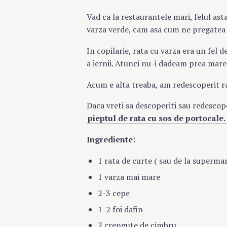
Vad ca la restaurantele mari, felul ast
varza verde, cam asa cum ne pregate
In copilarie, rata cu varza era un fel 
a iernii. Atunci nu-i dadeam prea mar
Acum e alta treaba, am redescoperit ra
Daca vreti sa descoperiti sau redescop
pieptul de rata cu sos de portocale.
Ingrediente:
1 rata de curte ( sau de la superma
1 varza mai mare
2-3 cepe
Search
1-2 foi dafin
for:
2 crengute de cimbru