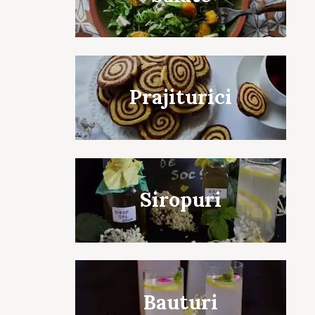
c to cancel.
Prajiturici
Siropuri
Bauturi