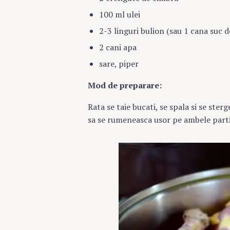
100 ml ulei
2-3 linguri bulion (sau 1 cana suc de
2 cani apa
sare, piper
Mod de preparare:
Rata se taie bucati, se spala si se ster
sa se rumeneasca usor pe ambele parti