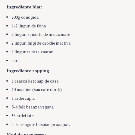
Ingrediente blat:
700g conopida
1-2 linguri de faina
2 linguri seminte de in macinate
2 linguri fulgi de drojdie inactiva
1 lingurita rasa zaatar
sare
Ingrediente topping:
1 ceasca ketchup de casa
10 masline (sau cate doriti)
1 ardei capia
3-4 felii branza vegana
½ ardei iute
2-3 crengute busuioc proaspat.
Mod de preparare: