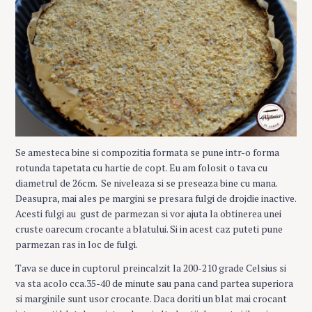
Se amesteca bine si compozitia formata se pune intr-o forma
rotunda tapetata cu hartie de copt. Eu am folosit o tava cu
diametrul de 26cm. Se niveleaza si se preseaza bine cu mana.
Deasupra, mai ales pe margini se presara fulgi de drojdie inactive.
Acesti fulgi au gust de parmezan si vor ajuta la obtinerea unei
cruste oarecum crocante a blatului. Si in acest caz puteti pune
parmezan ras in loc de fulgi.
Tava se duce in cuptorul preincalzit la 200-210 grade Celsius si
va sta acolo cca.35-40 de minute sau pana cand partea superiora
si marginile sunt usor crocante. Daca doriti un blat mai crocant