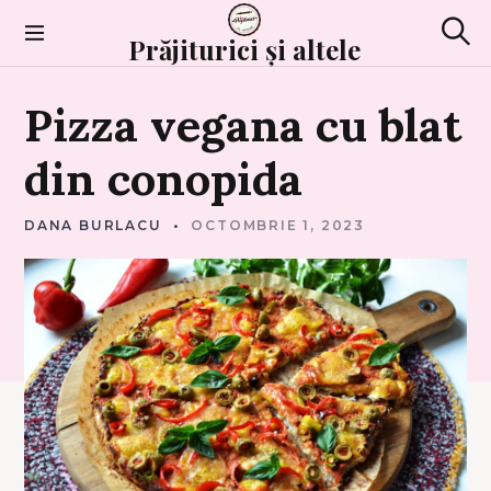
Skip
to
Prăjiturici și altele
Sear
content
D
Pizza
vegana
cu
blat
E
P
O
S
din
conopida
T
DANA BURLACU
OCTOMBRIE 1, 2023