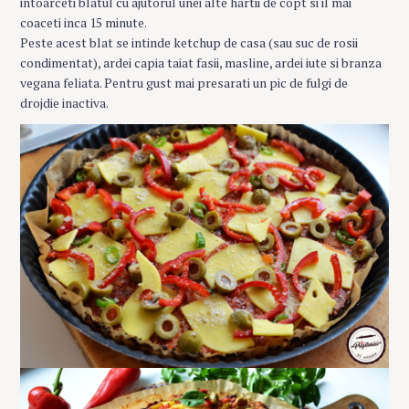
intoarceti blatul cu ajutorul unei alte hartii de copt si il mai
coaceti inca 15 minute.
Peste acest blat se intinde ketchup de casa (sau suc de rosii
condimentat), ardei capia taiat fasii, masline, ardei iute si branza
vegana feliata. Pentru gust mai presarati un pic de fulgi de
drojdie inactiva.