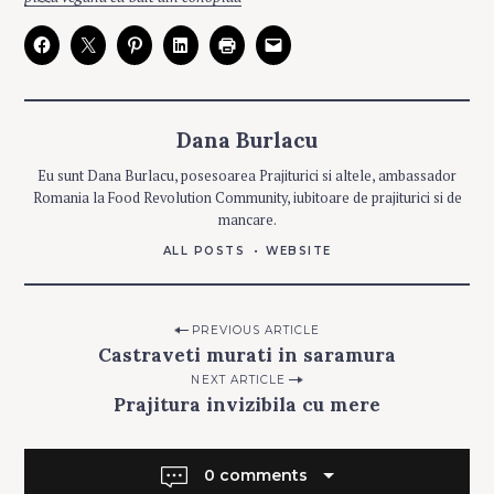
E
G
O
R
I
E
S
Dana Burlacu
C
U
Eu sunt Dana Burlacu, posesoarea Prajiturici si altele, ambassador
L
E
Romania la Food Revolution Community, iubitoare de prajiturici si de
G
U
mancare.
M
E
ALL POSTS
WEBSITE
Post
PREVIOUS ARTICLE
Castraveti murati in saramura
navigation
Search
NEXT ARTICLE
for:
Prajitura invizibila cu mere
0 comments