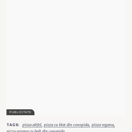
C
pizza altfel
pizza cu blat din conopida
pizza vegana
TAGS
A
T
pizza vegana cu balt din conopida